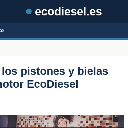
ecodiesel.es
to
los pistones y bielas
motor EcoDiesel