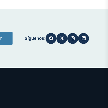
Síguenos:
r