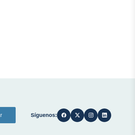
Síguenos:
r