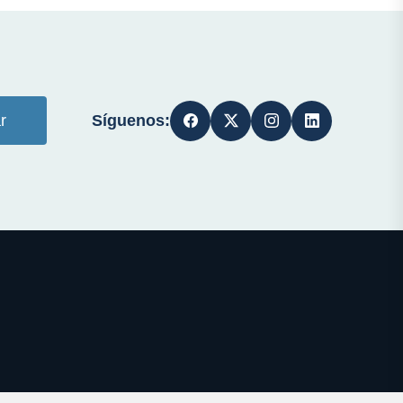
Síguenos:
r