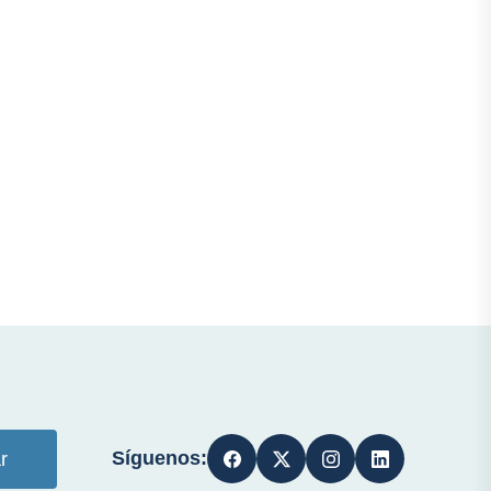
Síguenos:
r