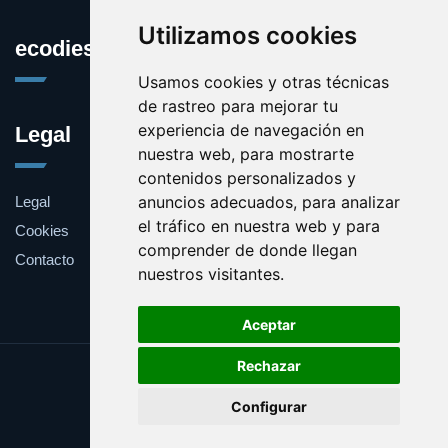
Utilizamos cookies
ecodiesel.es
Usamos cookies y otras técnicas
de rastreo para mejorar tu
experiencia de navegación en
Legal
nuestra web, para mostrarte
contenidos personalizados y
anuncios adecuados, para analizar
Legal
el tráfico en nuestra web y para
Cookies
comprender de donde llegan
Contacto
nuestros visitantes.
Aceptar
Rechazar
Update cookies preferences
Configurar
Copyright © 2025 ecodiesel.es